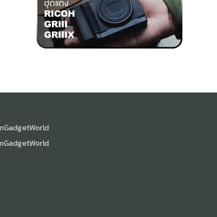
mGadgetWorld
mGadgetWorld