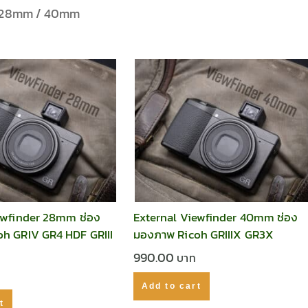
อง 28mm / 40mm
ewfinder 28mm ช่อง
External Viewfinder 40mm ช่อง
h GRIV GR4 HDF GRIII
มองภาพ Ricoh GRIIIX GR3X
990.00
Add to cart
t