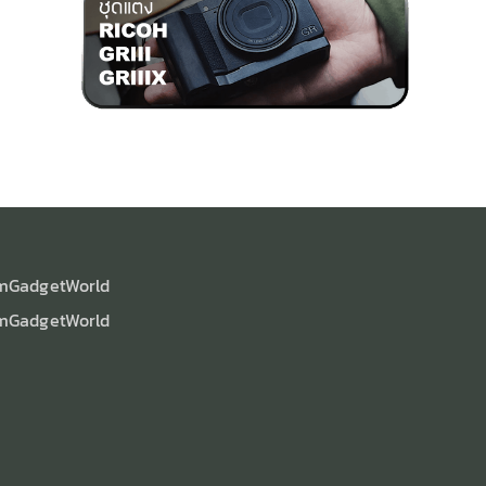
mGadgetWorld
mGadgetWorld