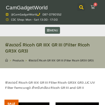
0
CamGadgetWorld
@CamGadgetWorld
087-0790552
CDC Shop: Mon - Sat: 13:00 - 17:00
MENU
ฟิลเตอร์ Ricoh GR IIIX GR III (Filter Ricoh
GR3X GR3)
>
Products
>
ฟิลเตอร์ Ricoh GR IIIX GR III (Filter Ricoh GR3X GR3)
ฟิลเตอร์ Ricoh GR IIIX GR III Filter Ricoh GR3X GR3 JJC UV
Filter fwmcuvg3 สำหรับกล้อง Ricoh GR III and GR II
SALE