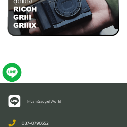
@CamGadgetWorld
087-0790552