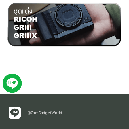
@CamGadgetWorld