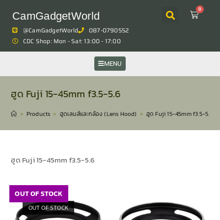
0
CamGadgetWorld
@CamGadgetWorld
087-0790552
CDC Shop: Mon - Sat: 13:00 - 17:00
MENU
ฮูด Fuji 15-45mm f3.5-5.6
>
Products
>
ฮูดเลนส์และกล้อง (Lens Hood)
>
ฮูด Fuji 15-45mm f3.5-5.6
ฮูด Fuji 15-45mm f3.5-5.6
OUT OF STOCK
OUT OF STOCK