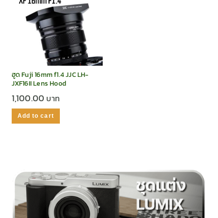
ฮูด Fuji 16mm f1.4 JJC LH-
JXF16II Lens Hood
1,100.00
Add to cart