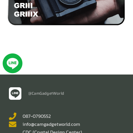
@CamGadgetWorld
087-0790552
info@camgadgetworld.com
CDC (Crystal Design Center)