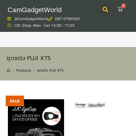
0
CamGadgetWorld
@CamGadgetWorld
087-0790552
CDC Shop: Mon - Sat: 13:00 - 17:00
ชุดแต่ง FUJI XT5
>
Products
>
ชุดแต่ง FUJI XT5
SALE