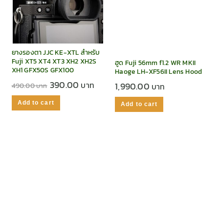
ยางรองตา JJC KE-XTL สำหรับ
Fuji XT5 XT4 XT3 XH2 XH2S
ฮูด Fuji 56mm f1.2 WR MKII
XH1 GFX50S GFX100
Haoge LH-XF56II Lens Hood
390.00
1,990.00
490.00
Add to cart
Add to cart