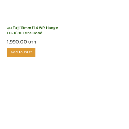
ฮูด Fuji 18mm f1.4 WR Haoge
LH-X18F Lens Hood
1,990.00
Add to cart