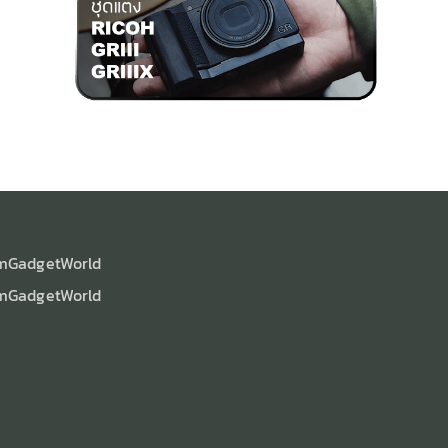
mGadgetWorld
mGadgetWorld