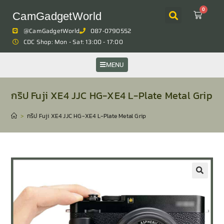
0
CamGadgetWorld
@CamGadgetWorld
087-0790552
CDC Shop: Mon - Sat: 13:00 - 17:00
MENU
กริป Fuji XE4 JJC HG-XE4 L-Plate Metal Grip
>
กริป Fuji XE4 JJC HG-XE4 L-Plate Metal Grip
🔍