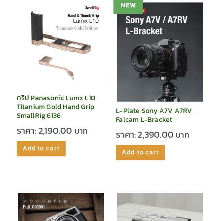
NEW
กริป Panasonic Lumx L10
Titanium Gold Hand Grip
L-Plate Sony A7V A7RV
SmallRig 6136
Falcam L-Bracket
ราคา:
2,190.00
ราคา:
2,390.00
Add to cart
Add to cart