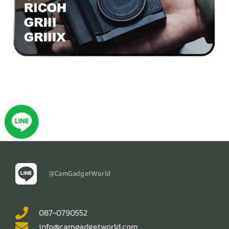
@CamGadgetWorld
087-0790552
info@camgadgetworld.com