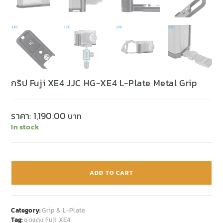
กริป Fuji XE4 JJC HG-XE4 L-Plate Metal Grip
ราคา:
1,190.00
In stock
ADD TO CART
Category:
Grip & L-Plate
Tag:
ชุดแต่ง Fuji XE4