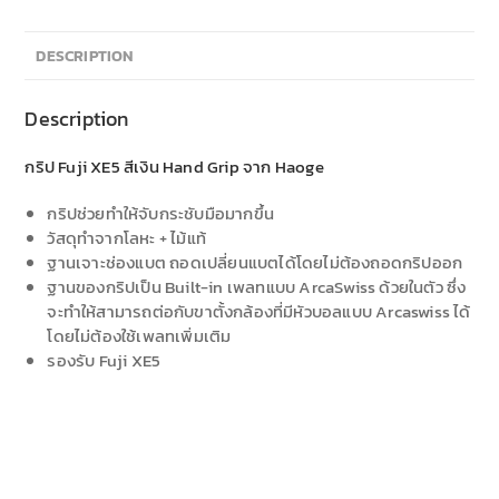
DESCRIPTION
Description
กริป Fuji XE5 สีเงิน Hand Grip จาก Haoge
กริปช่วยทำให้จับกระชับมือมากขึ้น
วัสดุทำจากโลหะ + ไม้แท้
ฐานเจาะช่องแบต ถอดเปลี่ยนแบตได้โดยไม่ต้องถอดกริปออก
ฐานของกริปเป็น Built-in เพลทแบบ ArcaSwiss ด้วยในตัว ซึ่ง
จะทำให้สามารถต่อกับขาตั้งกล้องที่มีหัวบอลแบบ Arcaswiss ได้
โดยไม่ต้องใช้เพลทเพิ่มเติม
รองรับ Fuji XE5