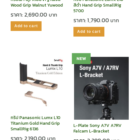
Wood Grip Walnut Yuwood
สีดำ Hand Grip SmallRig
5700
ราคา:
2,690.00
ราคา:
1,790.00
Add to cart
Add to cart
NEW
กริป Panasonic Lumx L10
Titanium Gold Hand Grip
L-Plate Sony A7V A7RV
SmallRig 6136
Falcam L-Bracket
ราคา:
2,190.00