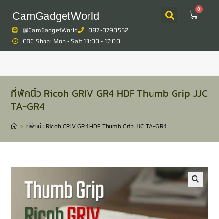
0
CamGadgetWorld
@CamGadgetWorld
087-0790552
CDC Shop: Mon - Sat: 13:00 - 17:00
ที่พักนิ้ว Ricoh GRIV GR4 HDF Thumb Grip JJC
TA-GR4
>
ที่พักนิ้ว Ricoh GRIV GR4 HDF Thumb Grip JJC TA-GR4
🔍