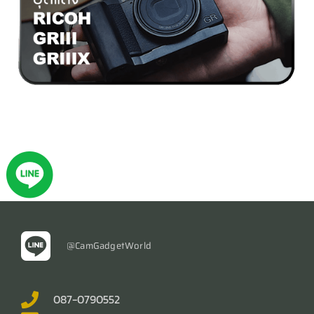
@CamGadgetWorld
087-0790552