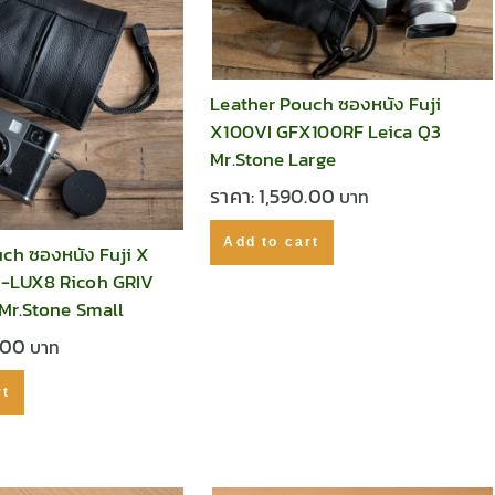
Leather Pouch ซองหนัง Fuji
X100VI GFX100RF Leica Q3
Mr.Stone Large
ราคา:
1,590.00
Add to cart
ch ซองหนัง Fuji X
 D-LUX8 Ricoh GRIV
X Mr.Stone Small
.00
rt