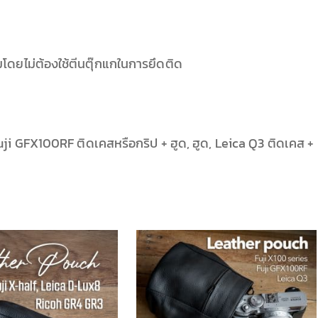
มโดยไม่ต้องใช้ตีนตุ๊กแกในการยึดติด
ji GFX100RF ติดเคสหรือกริป + ฮูด, ฮูด, Leica Q3 ติดเคส +