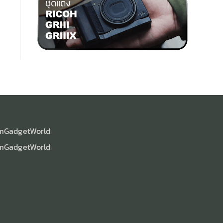
mGadgetWorld
mGadgetWorld