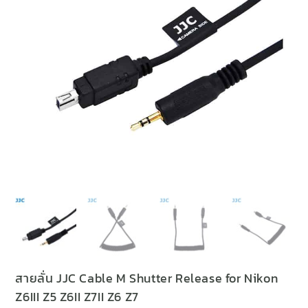
สายลั่น JJC Cable M Shutter Release for Nikon
Z6III Z5 Z6II Z7II Z6 Z7