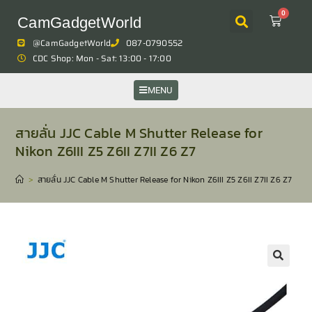
0
CamGadgetWorld
@CamGadgetWorld
087-0790552
CDC Shop: Mon - Sat: 13:00 - 17:00
MENU
สายลั่น JJC Cable M Shutter Release for
Nikon Z6III Z5 Z6II Z7II Z6 Z7
>
สายลั่น JJC Cable M Shutter Release for Nikon Z6III Z5 Z6II Z7II Z6 Z7
🔍