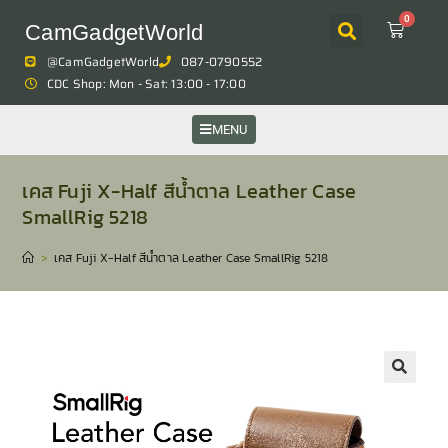
0
CamGadgetWorld
@CamGadgetWorld
087-0790552
CDC Shop: Mon - Sat: 13:00 - 17:00
MENU
เคส Fuji X-Half สีน้ำตาล Leather Case
SmallRig 5218
>
เคส Fuji X-Half สีน้ำตาล Leather Case SmallRig 5218
🔍