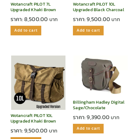
Wotancraft PILOT 7L
Wotancraft PILOT 10L
Upgraded Khaki Brown
Upgraded Black Charcoal
ราคา:
8,500.00
ราคา:
9,500.00
Add to cart
Add to cart
Billingham Hadley Digital
Sage/Chocolate
Wotancraft PILOT 10L
ราคา:
9,390.00
Upgraded Khaki Brown
Add to cart
ราคา:
9,500.00