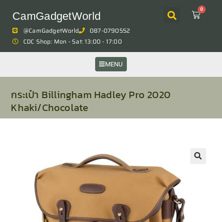
0
CamGadgetWorld
@CamGadgetWorld
087-0790552
CDC Shop: Mon - Sat: 13:00 - 17:00
MENU
กระเป๋า Billingham Hadley Pro 2020
Khaki/Chocolate
🔍