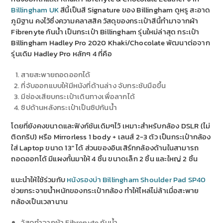
Billingham UK
สีนี้เป็นสี Signature ของ Billingham ดูหรู สะอาด
ภูมิฐาน คงไว้ซึ่งความคลาสสิค วัสดุของกระเป๋าสีนี้ทำมาจากผ้า
Fibrenyte กันน้ำ เป็นกระเป๋า Billingham รุ่นใหม่ล่าสุด กระเป๋า
Billingham Hadley Pro 2020 Khaki/Chocolate พัฒนาต่อจาก
รุ่นเดิม Hadley Pro หลักๆ 4 ที่คือ
สายสะพายถอดออกได้
ที่จับออกแบบให้มีหนังที่ด้านล่าง จับกระชับมือขึ้น
มีช่องเสียบกระเป๋าเดินทางเพื่อลากได้
ซิปด้านหลังกระเป๋าเป็นซิปกันน้ำ
โดยที่ยังคงขนาดและฟังก์ชันเดิมๆไว้ เหมาะสำหรับกล้อง DSLR (ไม่
ติดกริป) หรือ Mirrorless 1 body + เลนส์ 2-3 ตัว เป็นกระเป๋ากล้อง
ใส่ Laptop ขนาด 13″ ได้ ส่วนของอินเสิร์ทกล้องด้านในสามารถ
ถอดออกได้ มีแผงกั้นมาให้ 4 ชิ้น ขนาดเล็ก 2 ชิ้น และใหญ่ 2 ชิ้น
แนะนำให้ใช้ร่วมกับ
หนังรองบ่า Billingham Shoulder Pad SP40
ช่วยกระจายน้ำหนักของกระเป๋ากล้อง ทำให้ไหล่ไม่ล้าเมื่อสะพาย
กล้องเป็นเวลานาน
วัสดุทำจากผ้า Fibrenyte กันน้ำ