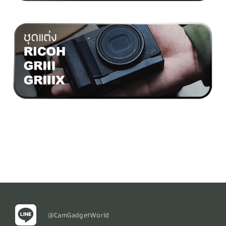
@CamGadgetWorld