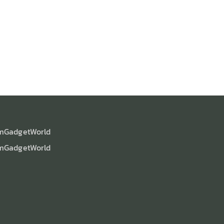
mGadgetWorld
mGadgetWorld