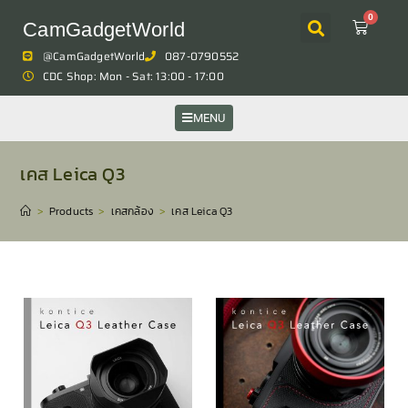
0
CamGadgetWorld
@CamGadgetWorld
087-0790552
CDC Shop: Mon - Sat: 13:00 - 17:00
MENU
เคส Leica Q3
>
Products
>
เคสกล้อง
>
เคส Leica Q3