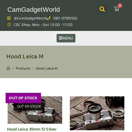
0
CamGadgetWorld
@CamGadgetWorld
087-0790552
CDC Shop: Mon - Sat: 13:00 - 17:00
MENU
Hood Leica M
>
Products
>
Hood Leica M
OUT OF STOCK
OUT OF STOCK
Hood Leica 35mm f2 Silver