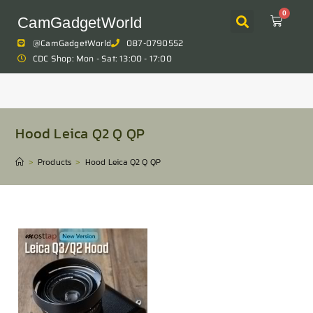
0
CamGadgetWorld
@CamGadgetWorld
087-0790552
CDC Shop: Mon - Sat: 13:00 - 17:00
Hood Leica Q2 Q QP
>
Products
>
Hood Leica Q2 Q QP