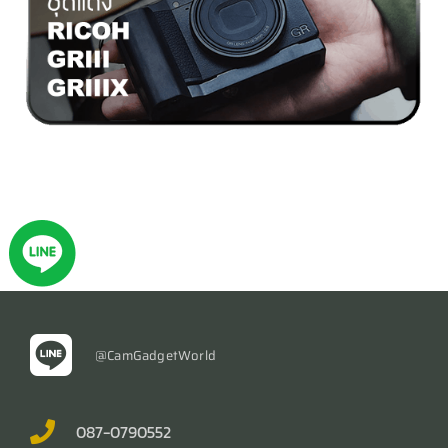
@CamGadgetWorld
087-0790552