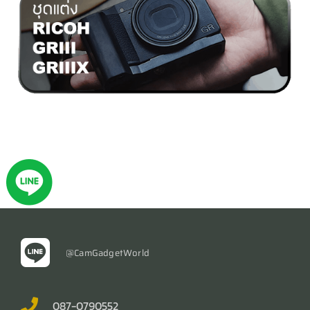
@CamGadgetWorld
087-0790552