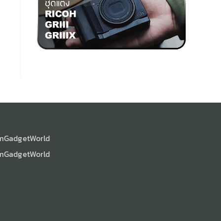
mGadgetWorld
mGadgetWorld