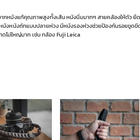
กหนังแท้คุณภาพสูงทั้งเส้น หนังนิ่มมากๆ สายคล้องให้ตัว ยื
หนังหนังถักแบบปลายห่วง มีหนังรองห่วงช่วยป้องกันรอยขูดขี
ดไม่ใหญ่มาก เช่น กล้อง Fuji Leica