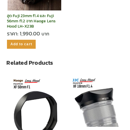
ฮูด Fuji 23mm f1.4 และ Fuji
56mm f1.2 จาก Haoge Lens
Hood LH-X23B
ราคา:
1,990.00
Add to cart
Related Products