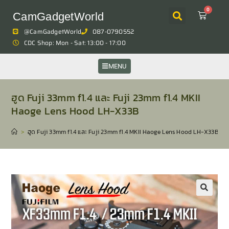
0
CamGadgetWorld
@CamGadgetWorld
087-0790552
CDC Shop: Mon - Sat: 13:00 - 17:00
MENU
ฮูด Fuji 33mm f1.4 และ Fuji 23mm f1.4 MKII
Haoge Lens Hood LH-X33B
>
ฮูด Fuji 33mm f1.4 และ Fuji 23mm f1.4 MKII Haoge Lens Hood LH-X33B
🔍