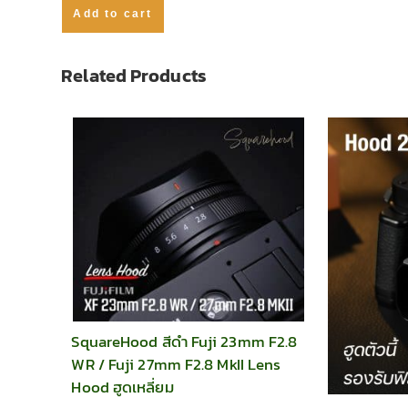
Add to cart
Related Products
SquareHood สีดำ Fuji 23mm F2.8
WR / Fuji 27mm F2.8 MkII Lens
Hood ฮูดเหลี่ยม