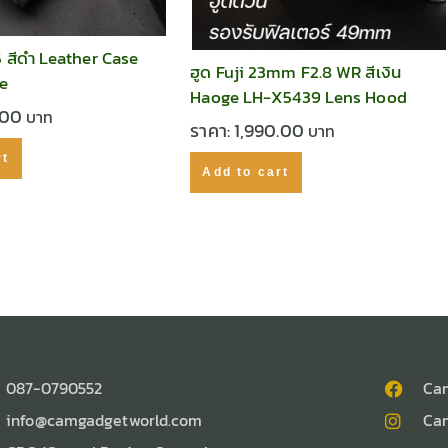
5 สีดำ Leather Case
ฮูด Fuji 23mm F2.8 WR สีเงิน
ne
Haoge LH-X5439 Lens Hood
.00
ราคา:
1,990.00
rt
Add to cart
087-0790552
Ca
info@camgadgetworld.com
Ca