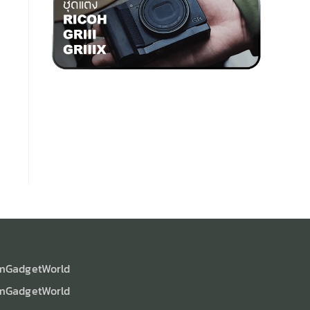
mGadgetWorld
mGadgetWorld