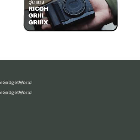
mGadgetWorld
mGadgetWorld