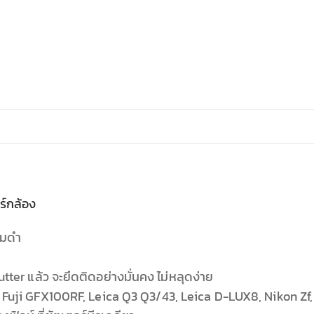
ร์กล้อง
รมดำ
utter แล้ว จะยึดติดอย่างมั่นคง ไม่หลุดง่าย
f, Fuji GFX100RF, Leica Q3 Q3/43, Leica D-LUX8, Nikon Zf,