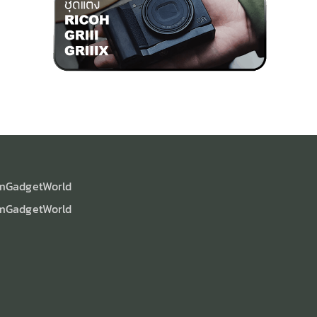
mGadgetWorld
mGadgetWorld