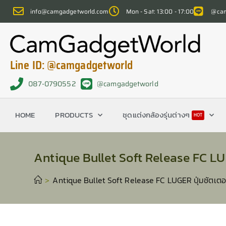
info@camgadgetworld.com
Mon - Sat: 13:00 - 17:00
@cam
Line ID: @camgadgetworld
087-0790552
@camgadgetworld
HOME
PRODUCTS
ชุดแต่งกล้องรุ่นต่างๆ
HOT
Antique Bullet Soft Release FC LUG
>
Antique Bullet Soft Release FC LUGER ปุ่มชัตเตอ