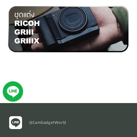
@CamGadgetWorld