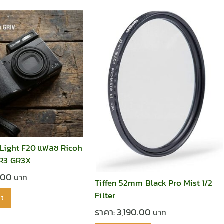
Light F20 แฟลช Ricoh
GR3 GR3X
0.00
Tiffen 52mm Black Pro Mist 1/2
Filter
rt
ราคา:
3,190.00