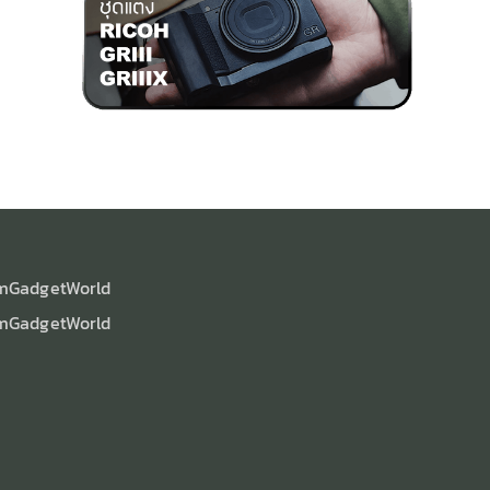
mGadgetWorld
mGadgetWorld