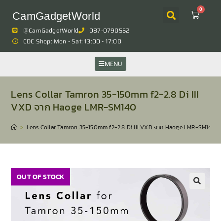
0
CamGadgetWorld
@CamGadgetWorld
087-0790552
CDC Shop: Mon - Sat: 13:00 - 17:00
MENU
Lens Collar Tamron 35-150mm f2-2.8 Di III
VXD จาก Haoge LMR-SM140
>
Lens Collar Tamron 35-150mm f2-2.8 Di III VXD จาก Haoge LMR-SM140
OUT OF STOCK
🔍