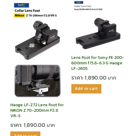
Lens Foot for Sony FE 200-
600mm f/5.6-6.3 G Haoge
LF-260S
ราคา:
1,890.00
Add to cart
Haoge LF-Z72 Lens Foot for
NIKON Z 70-200mm F2.8
VR-S
ราคา:
1,890.00