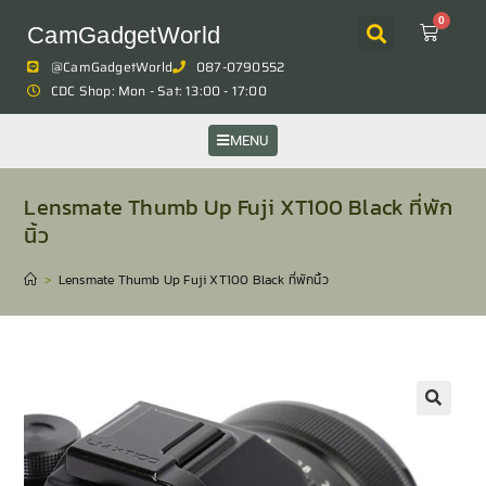
0
CamGadgetWorld
@CamGadgetWorld
087-0790552
CDC Shop: Mon - Sat: 13:00 - 17:00
MENU
Lensmate Thumb Up Fuji XT100 Black ที่พัก
นิ้ว
>
Lensmate Thumb Up Fuji XT100 Black ที่พักนิ้ว
🔍