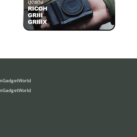
mGadgetWorld
mGadgetWorld