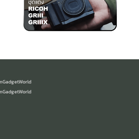
mGadgetWorld
mGadgetWorld