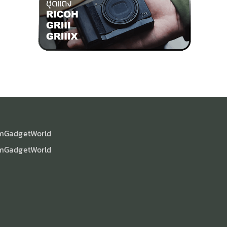
mGadgetWorld
mGadgetWorld