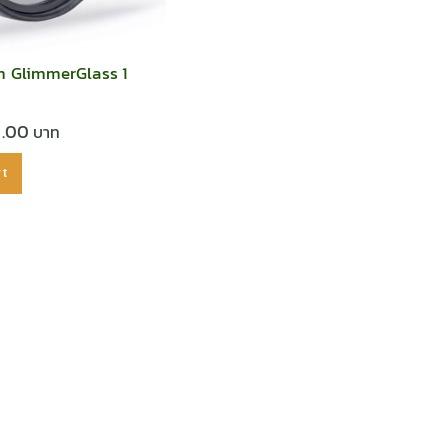
m GlimmerGlass 1
0.00
rt