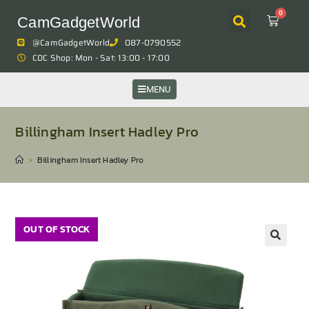
0
CamGadgetWorld
@CamGadgetWorld
087-0790552
CDC Shop: Mon - Sat: 13:00 - 17:00
MENU
Billingham Insert Hadley Pro
>
Billingham Insert Hadley Pro
OUT OF STOCK
🔍