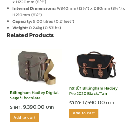
x H220mm (8⅝”)
Internal Dimensions:
W340mm (13⅜”) x D80mm (3⅛”) x
H210mm (8¼”)
Capacity:
6.00 litres (0.21feet³)
Weight:
0.24kg (0.53lbs)
Related Products
กระเป๋า Billingham Hadley
Billingham Hadley Digital
Pro 2020 Black/Tan
Sage/Chocolate
ราคา:
17,590.00
ราคา:
9,390.00
Add to cart
Add to cart