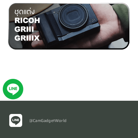
@CamGadgetWorld