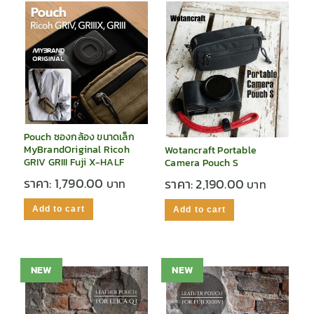
Pouch ซองกล้อง ขนาดเล็ก
MyBrandOriginal Ricoh
Wotancraft Portable
GRIV GRIII Fuji X-HALF
Camera Pouch S
ราคา:
1,790.00
ราคา:
2,190.00
Add to cart
Add to cart
NEW
NEW