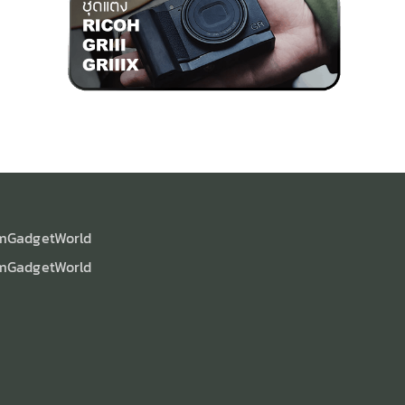
mGadgetWorld
mGadgetWorld