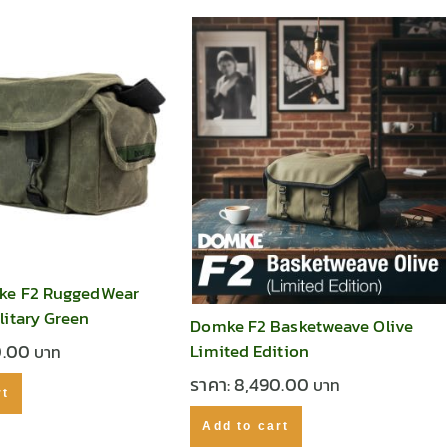
mke F2 RuggedWear
itary Green
Domke F2 Basketweave Olive
Limited Edition
0.00
ราคา:
8,490.00
rt
Add to cart