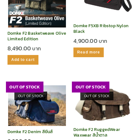
Domke F5XB Ribstop Nylon
Black
Domke F2 Basketweave Olive
Limited Edition
4,900.00
8,490.00
Read more
Add to cart
OUT OF STOCK
OUT OF STOCK
OUT OF STOCK
OUT OF STOCK
Domke F2 RuggedWear
Domke F2 Denim สียีนส์
Waxwear สีน้ำตาล