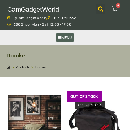
0
CamGadgetWorld
@CamGadgetWorld
087-0790552
CDC Shop: Mon - Sat: 13:00 - 17:00
MENU
Domke
>
Products
>
Domke
OUT OF STOCK
OUT OF STOCK