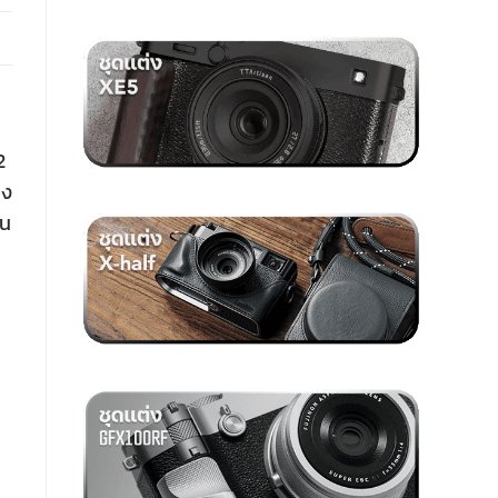
2
่ง
้น