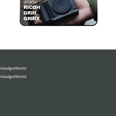
mGadgetWorld
mGadgetWorld