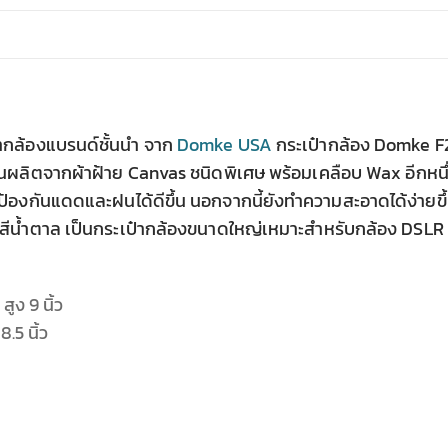
กล้องแบรนด์ชั้นนำ จาก
Domke USA
กระเป๋ากล้อง Domke F
่นผลิตจากผ้าฝ้าย Canvas ชนิดพิเศษ พร้อมเคลือบ Wax อีกหนึ
้น ป้องกันแดดและฝนได้ดีขึ้น นอกจากนี้ยังทำความสะอาดได้ง่ายขึ
ีน้ำตาล เป็นกระเป๋ากล้องขนาดใหญ่เหมาะสำหรับกล้อง DSLR
สูง 9 นิ้ว
8.5 นิ้ว