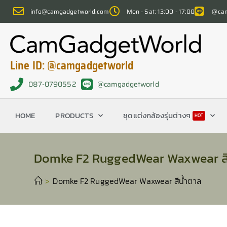
info@camgadgetworld.com
Mon - Sat: 13:00 - 17:00
@cam
Line ID: @camgadgetworld
087-0790552
@camgadgetworld
HOME
PRODUCTS
ชุดแต่งกล้องรุ่นต่างๆ
HOT
Domke F2 RuggedWear Waxwear สี
>
Domke F2 RuggedWear Waxwear สีน้ำตาล