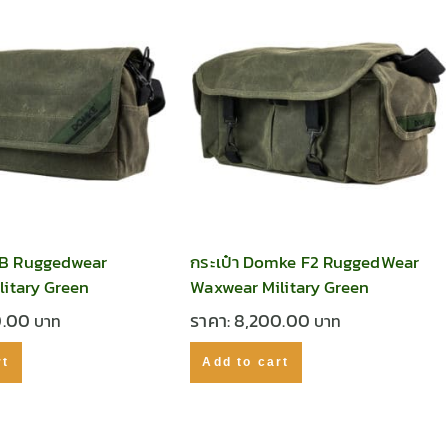
B Ruggedwear
กระเป๋า Domke F2 RuggedWear
itary Green
Waxwear Military Green
0.00
ราคา:
8,200.00
rt
Add to cart