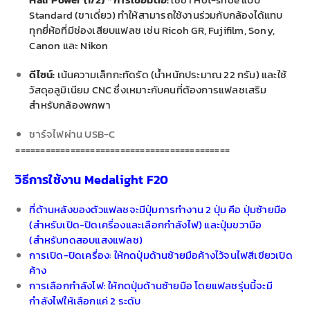
Standard (ขาเดี่ยว) ทำให้สามารถใช้งานร่วมกับกล้องได้แทบ
ทุกยี่ห้อที่มีช่องเสียบแฟลช เช่น Ricoh GR, Fujifilm, Sony,
Canon และ Nikon
ดีไซน์:
เน้นความเล็กกะทัดรัด (น้ำหนักประมาณ 22 กรัม) และใช้
วัสดุอลูมิเนียม CNC ซึ่งเหมาะกับคนที่ต้องการแฟลชเสริม
สำหรับกล้องพกพา
ชาร์จไฟผ่าน USB-C
===========================================
วิธีการใช้งาน Medalight F20
ที่ด้านหลังของตัวแฟลชจะมีปุ่มการทำงาน 2 ปุ่ม คือ ปุ่มซ้ายมือ
(สำหรับเปิด-ปิดเครื่องและเลือกกำลังไฟ) และปุ่มขวามือ
(สำหรับทดสอบแสงแฟลช)
การเปิด-ปิดเครื่อง: ให้กดปุ่มด้านซ้ายมือค้างไว้จนไฟสีเขียวเปิด
ค้าง
การเลือกกำลังไฟ: ให้กดปุ่มด้านซ้ายมือ โดยแฟลชรุ่นนี้จะมี
กำลังไฟให้เลือกแค่ 2 ระดับ