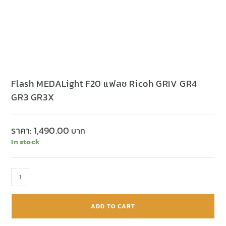
Flash MEDALight F20 แฟลช Ricoh GRIV GR4
GR3 GR3X
ราคา:
1,490.00
In stock
ADD TO CART