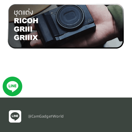
@CamGadgetWorld