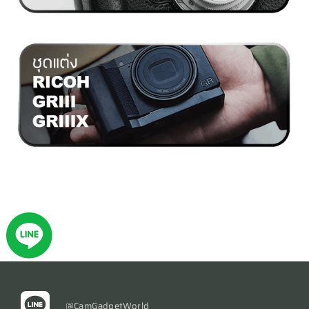
@CamGadgetWorld