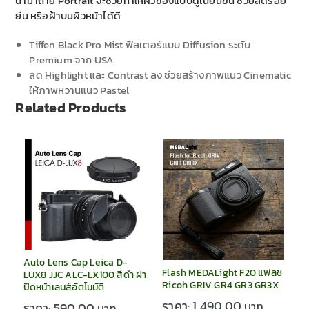
นำมาถ่าย Portrait จะช่วยทำให้ผิวของแบบดูเนียนขึ้น ช่วยลดรอย
ย่น หรือฝ้าบนผิวหน้าได้ดี
Tiffen Black Pro Mist ฟิลเตอร์แบบ Diffusion ระดับ
Premium จาก USA
ลด Highlight และ Contrast ลง ช่วยสร้างภาพแนว Cinematic
ให้ภาพหวานแนว Pastel
Related Products
Auto Lens Cap Leica D-
Flash MEDALight F20 แฟลช
LUX8 JJC ALC-LX100 สีดำ ฝา
Ricoh GRIV GR4 GR3 GR3X
ปิดหน้าเลนส์อัตโนมัติ
ราคา:
1,490.00
ราคา:
590.00